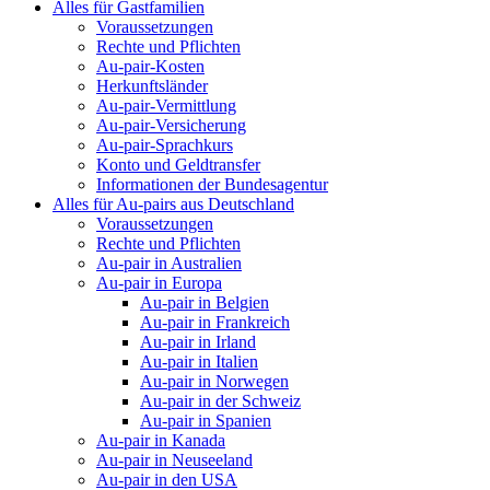
Alles für Gastfamilien
Voraussetzungen
Rechte und Pflichten
Au-pair-Kosten
Herkunftsländer
Au-pair-Vermittlung
Au-pair-Versicherung
Au-pair-Sprachkurs
Konto und Geldtransfer
Informationen der Bundesagentur
Alles für Au-pairs aus Deutschland
Voraussetzungen
Rechte und Pflichten
Au-pair in Australien
Au-pair in Europa
Au-pair in Belgien
Au-pair in Frankreich
Au-pair in Irland
Au-pair in Italien
Au-pair in Norwegen
Au-pair in der Schweiz
Au-pair in Spanien
Au-pair in Kanada
Au-pair in Neuseeland
Au-pair in den USA