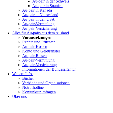
Au-pair in der Schweiz
Au-pair in Spanien
Au-pair in Kanada
Au-pair in Neuseeland
Au-pair in den USA
Au-pair-Vermittlung
Au-pair-Versicherung
Alles für Au-pairs aus dem Ausland
Voraussetzungen
Rechte und Pflichten
Au-pair-Kosten
Konto und Geldtransfer
Au-pair-Reisen
Au-pair-Vermittlung
Au-pair-Versicherung
Informationen der Bundesagentur
Weitere Infos
Bücher
Verbände und Organisationen
Notrufhotline
Konjunkturumfragen
Über uns